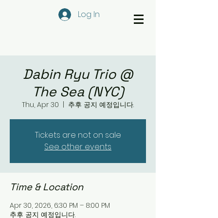
Log In
Dabin Ryu Trio @
The Sea (NYC)
Thu, Apr 30
  |  
추후 공지 예정입니다.
Tickets are not on sale
See other events
Time & Location
Apr 30, 2026, 6:30 PM – 8:00 PM
추후 공지 예정입니다.